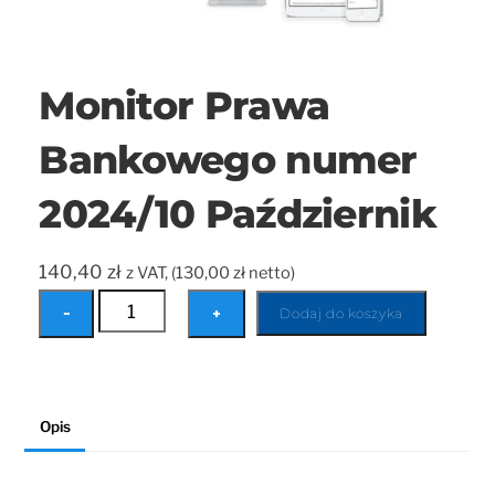
Monitor Prawa
Bankowego numer
2024/10 Październik
140,40
zł
z VAT, (
130,00
zł
netto)
ilość
−
+
Dodaj do koszyka
Monitor
Prawa
Bankowego
Opis
numer
2024/10