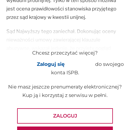
wykładni prounijnej. Tylko w ten sposób możliwa
jest ocena prawidłowości stanowiska przyjętego
przez sąd krajowy w kwestii unijnej.
Sąd Najwyższy tego zaniechał. Dokonując oceny
nieważności umowy zawierającej klauzule
abuzywne, wskazał jedynie, że przyjęty pogląd
Chcesz przeczytać więcej?
„koresponduje z postanowieniami art. 6 ust. 1
Zaloguj się
do swojego
Dyrektywy 93/13”. Natomiast w (...)
konta ISPB.
Nie masz jeszcze prenumeraty elektronicznej?
Kup ją i korzystaj z serwisu w pełni.
ZALOGUJ