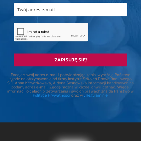
ZAPISUJĘ SIĘ!
Podając swój adres e-mail i potwierdzając zapis, wyrażają Państwo
zgodę na otrzymywanie od firmy Instytut Szkoleń Prawa Bankowego
S.C. Anna Krzyczkowska, Aldona Sosnowska informacji handlowych na
podany adres e-mail. Zgodę można w każdej chwili cofnąć. Więcej
informacji o celach przetwarzania i swoich prawach znajdą Państwo w
Polityce Prywatności
oraz w
„Regulaminie
.