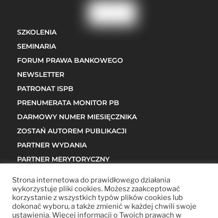
SZKOLENIA
SEMINARIA
FORUM PRAWA BANKOWEGO
NEWSLETTER
PATRONAT ISPB
PRENUMERATA MONITOR PB
DARMOWY NUMER MIESIĘCZNIKA
ZOSTAŃ AUTOREM PUBLIKACJI
PARTNER WYDANIA
PARTNER MERYTORYCZNY
Strona internetowa do prawidłowego działania
wykorzystuje pliki cookies. Możesz zaakceptować
Obserwuj na:
korzystanie z wszystkich typów plików cookies lub
dokonać wyboru, a także zmienić w każdej chwili swoje
POLITYKA PRYWATNOŚCI
ustawienia. Więcej informacji o Twoich prawach w