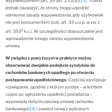
wypowiedzeniem (art. 35 ust. 2 u.u.p.)
[13]
. Trzeba
jednak zauważyć, że strony mogą uzgodnić
odmienne zasady wypowiedzenia, gdy użytkownik
nie jest konsumentem (zob. art. 33 u.u.p. w zw. z
1
art. 353
k.c.). W szczególności dopuszczalne jest
wprowadzenie innego okresu wypowiedzenia
umowy.
W związku z powyższym w praktyce można
obserwować dwojakie podejście syndyków do
rachunków bankowych upadłego po otwarciu
postępowania upadłościowego.
Częściej występuje
rozwiązanie, zgodnie z którym syndyk – w krótkim
czasie po ogłoszeniu upadłości posiadacza –
wypowiada dotychczasową umowę rachunku
bankowego
[14]
i zawiera nową z wybranym