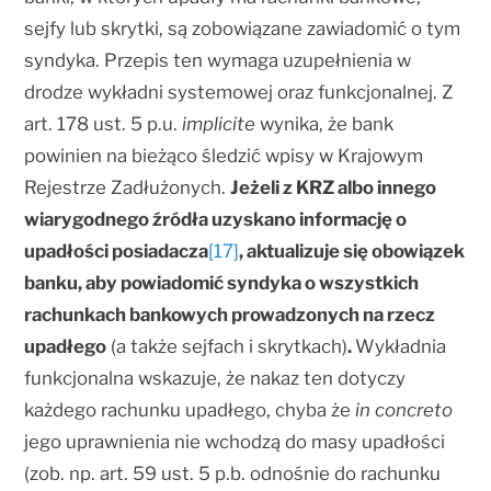
sejfy lub skrytki, są zobowiązane zawiadomić o tym
syndyka. Przepis ten wymaga uzupełnienia w
drodze wykładni systemowej oraz funkcjonalnej. Z
art. 178 ust. 5 p.u.
implicite
wynika, że bank
powinien na bieżąco śledzić wpisy w Krajowym
Rejestrze Zadłużonych.
Jeżeli z KRZ albo innego
wiarygodnego źródła uzyskano informację o
upadłości posiadacza
[17]
, aktualizuje się obowiązek
banku, aby powiadomić syndyka o wszystkich
rachunkach bankowych prowadzonych na rzecz
upadłego
(a także sejfach i skrytkach)
.
Wykładnia
funkcjonalna wskazuje, że nakaz ten dotyczy
każdego rachunku upadłego, chyba że
in concreto
jego uprawnienia nie wchodzą do masy upadłości
(zob. np. art. 59 ust. 5 p.b. odnośnie do rachunku