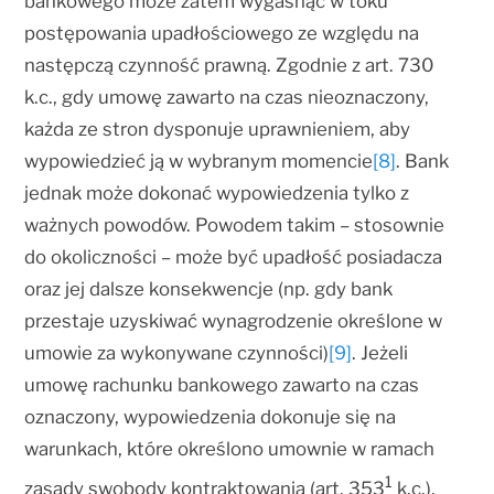
bankowego może zatem wygasnąć w toku
postępowania upadłościowego ze względu na
następczą czynność prawną. Zgodnie z art. 730
k.c., gdy umowę zawarto na czas nieoznaczony,
każda ze stron dysponuje uprawnieniem, aby
wypowiedzieć ją w wybranym momencie
[8]
. Bank
jednak może dokonać wypowiedzenia tylko z
ważnych powodów. Powodem takim – stosownie
do okoliczności – może być upadłość posiadacza
oraz jej dalsze konsekwencje (np. gdy bank
przestaje uzyskiwać wynagrodzenie określone w
umowie za wykonywane czynności)
[9]
. Jeżeli
umowę rachunku bankowego zawarto na czas
oznaczony, wypowiedzenia dokonuje się na
warunkach, które określono umownie w ramach
1
zasady swobody kontraktowania (art. 353
k.c.).