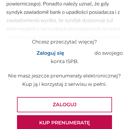
powierniczego). Ponadto należy uznać, że gdy
syndyk zawiadomił bank o upadłości posiadacza i z
zawiadomienia wynika, że syndyk dysponuje już
informacjami o rachunkach prowadzonych na rzecz
upadłego, nie jest wymagane udzielanie mu takich
Chcesz przeczytać więcej?
informacji. Obowiązek, o którym mowa w art. 178
Zaloguj się
do swojego
ust. 5 p.u., staje się w (...)
konta ISPB.
Nie masz jeszcze prenumeraty elektronicznej?
Kup ją i korzystaj z serwisu w pełni.
ZALOGUJ
KUP PRENUMERATĘ